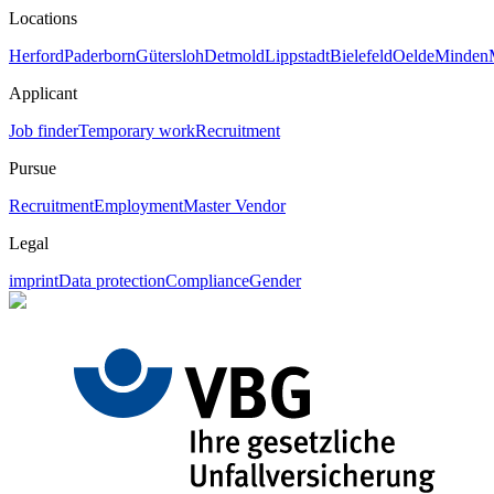
Locations
Herford
Paderborn
Gütersloh
Detmold
Lippstadt
Bielefeld
Oelde
Minden
Applicant
Job finder
Temporary work
Recruitment
Pursue
Recruitment
Employment
Master Vendor
Legal
imprint
Data protection
Compliance
Gender