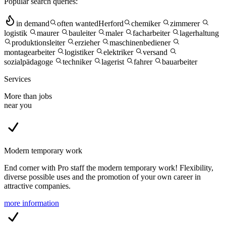
Popular search queries:
in demand
often wanted
Herford
chemiker
zimmerer
logistik
maurer
bauleiter
maler
facharbeiter
lagerhaltung
produktionsleiter
erzieher
maschinenbediener
montagearbeiter
logistiker
elektriker
versand
sozialpädagoge
techniker
lagerist
fahrer
bauarbeiter
Services
More than jobs
near you
Modern temporary work
End corner with Pro staff the modern temporary work! Flexibility,
diverse possible uses and the promotion of your own career in
attractive companies.
more information