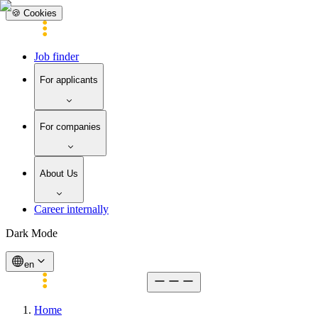
🍪 Cookies
Job finder
For applicants
For companies
About Us
Career internally
Dark Mode
en
Home