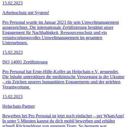
15.02.2023
Arbeitsschutz mit System!
Pro Personal wurde im Januar 2023 für sein Umweltmanagement
ausgezeichnet. Die internationale Zertifizierung bestätigt unser
Engagement für Nachhaltigkeit, Ressourcenschutz und ein
verantwortungsvolles Umweltmanagement im gesamten
Unternehmen.
15.02.2023
ISO 14001 Zertifizierung
Pro Personal hat Erste-Hilfe-Koffer an Helpchain e.V. gespendet.
Die Inhalte unterstützen die medizinische Versorgung in der Ukraine
– ein Zeichen unseres humanitären Engagements und der gelebten
Verantwortung.
15.02.2023
Helpchain-Partner
Bewerben bei Pro Personal ist jetzt noch einfacher – per WhatsApp!
In unter 5 Minuten kannst du dich mobil bewerben und erhältst
schnell Rückmeldung von unserem Team. So bequem war