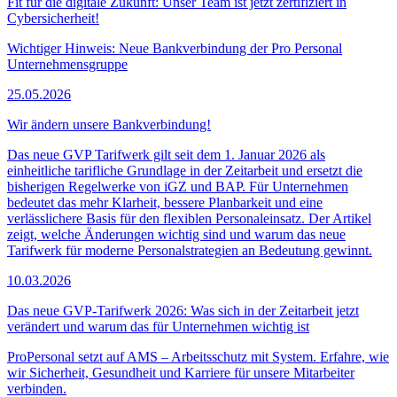
Fit für die digitale Zukunft: Unser Team ist jetzt zertifiziert in
Cybersicherheit!
Wichtiger Hinweis: Neue Bankverbindung der Pro Personal
Unternehmensgruppe
25.05.2026
Wir ändern unsere Bankverbindung!
Das neue GVP Tarifwerk gilt seit dem 1. Januar 2026 als
einheitliche tarifliche Grundlage in der Zeitarbeit und ersetzt die
bisherigen Regelwerke von iGZ und BAP. Für Unternehmen
bedeutet das mehr Klarheit, bessere Planbarkeit und eine
verlässlichere Basis für den flexiblen Personaleinsatz. Der Artikel
zeigt, welche Änderungen wichtig sind und warum das neue
Tarifwerk für moderne Personalstrategien an Bedeutung gewinnt.
10.03.2026
Das neue GVP-Tarifwerk 2026: Was sich in der Zeitarbeit jetzt
verändert und warum das für Unternehmen wichtig ist
ProPersonal setzt auf AMS – Arbeitsschutz mit System. Erfahre, wie
wir Sicherheit, Gesundheit und Karriere für unsere Mitarbeiter
verbinden.