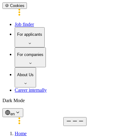
🍪 Cookies
Job finder
For applicants
For companies
About Us
Career internally
Dark Mode
en
Home