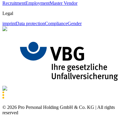
Recruitment
Employment
Master Vendor
Legal
imprint
Data protection
Compliance
Gender
©
2026
Pro Personal Holding GmbH & Co. KG |
All rights
reserved