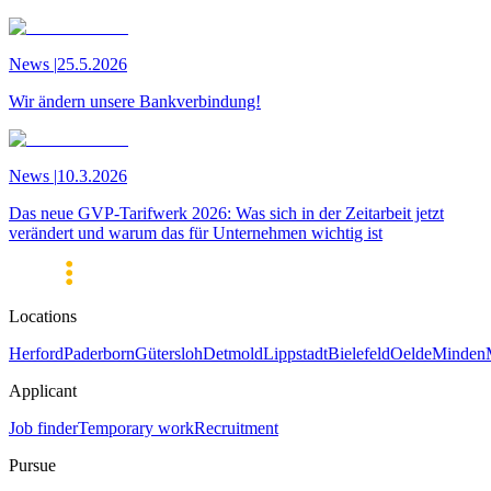
News
|
25.5.2026
Wir ändern unsere Bankverbindung!
News
|
10.3.2026
Das neue GVP-Tarifwerk 2026: Was sich in der Zeitarbeit jetzt
verändert und warum das für Unternehmen wichtig ist
Locations
Herford
Paderborn
Gütersloh
Detmold
Lippstadt
Bielefeld
Oelde
Minden
Applicant
Job finder
Temporary work
Recruitment
Pursue