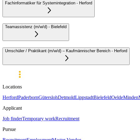
Fachinformatiker für Systemintegration
-
Herford
Teamassistenz (m/w/d)
-
Bielefeld
Umschüler / Praktikant (m/w/d) – Kaufmännischer Bereich
-
Herford
Locations
Herford
Paderborn
Gütersloh
Detmold
Lippstadt
Bielefeld
Oelde
Minden
Applicant
Job finder
Temporary work
Recruitment
Pursue
Recruitment
Employment
Master Vendor