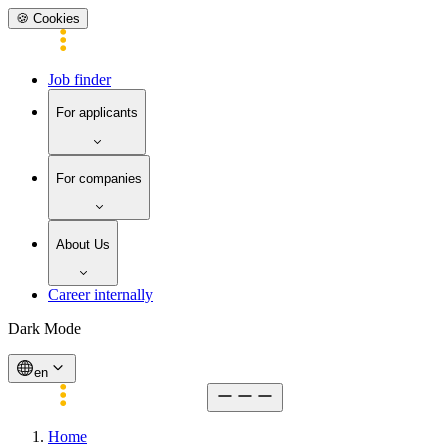
🍪 Cookies
Job finder
For applicants
For companies
About Us
Career internally
Dark Mode
en
Home