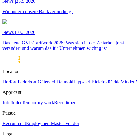
News
|
25.5.2026
Wir ändern unsere Bankverbindung!
News
|
10.3.2026
Das neue GVP-Tarifwerk 2026: Was sich in der Zeitarbeit jetzt
verändert und warum das für Unternehmen wichtig ist
Locations
Herford
Paderborn
Gütersloh
Detmold
Lippstadt
Bielefeld
Oelde
Minden
Applicant
Job finder
Temporary work
Recruitment
Pursue
Recruitment
Employment
Master Vendor
Legal