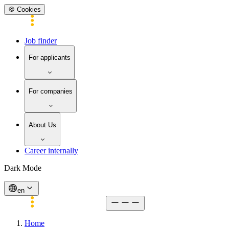
🍪 Cookies
Job finder
For applicants
For companies
About Us
Career internally
Dark Mode
en
Home