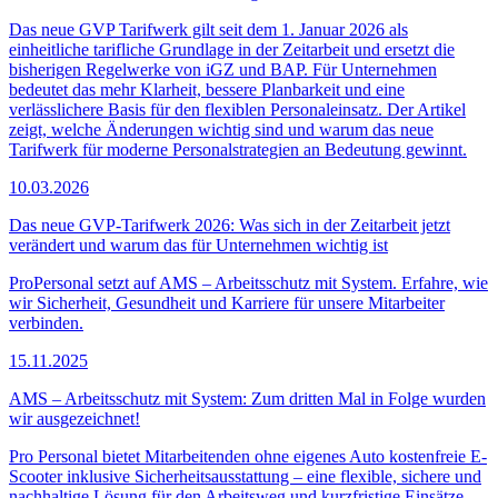
Das neue GVP Tarifwerk gilt seit dem 1. Januar 2026 als
einheitliche tarifliche Grundlage in der Zeitarbeit und ersetzt die
bisherigen Regelwerke von iGZ und BAP. Für Unternehmen
bedeutet das mehr Klarheit, bessere Planbarkeit und eine
verlässlichere Basis für den flexiblen Personaleinsatz. Der Artikel
zeigt, welche Änderungen wichtig sind und warum das neue
Tarifwerk für moderne Personalstrategien an Bedeutung gewinnt.
10.03.2026
Das neue GVP-Tarifwerk 2026: Was sich in der Zeitarbeit jetzt
verändert und warum das für Unternehmen wichtig ist
ProPersonal setzt auf AMS – Arbeitsschutz mit System. Erfahre, wie
wir Sicherheit, Gesundheit und Karriere für unsere Mitarbeiter
verbinden.
15.11.2025
AMS – Arbeitsschutz mit System: Zum dritten Mal in Folge wurden
wir ausgezeichnet!
Pro Personal bietet Mitarbeitenden ohne eigenes Auto kostenfreie E-
Scooter inklusive Sicherheitsausstattung – eine flexible, sichere und
nachhaltige Lösung für den Arbeitsweg und kurzfristige Einsätze.