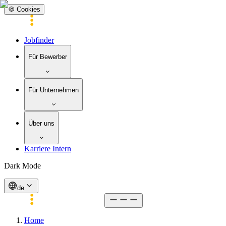
🍪 Cookies
Jobfinder
Für Bewerber
Für Unternehmen
Über uns
Karriere Intern
Dark Mode
de
Home