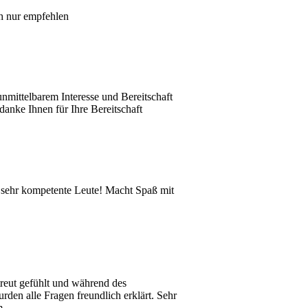
ch nur empfehlen
unmittelbarem Interesse und Bereitschaft
danke Ihnen für Ihre Bereitschaft
 sehr kompetente Leute! Macht Spaß mit
treut gefühlt und während des
rden alle Fragen freundlich erklärt. Sehr
m