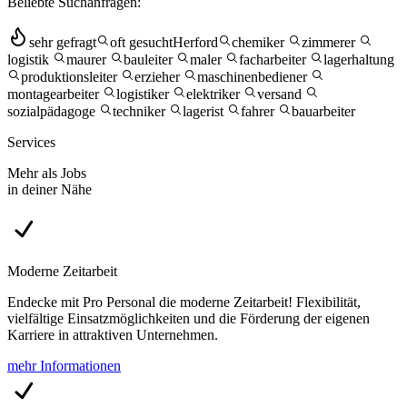
Beliebte Suchanfragen:
sehr gefragt
oft gesucht
Herford
chemiker
zimmerer
logistik
maurer
bauleiter
maler
facharbeiter
lagerhaltung
produktionsleiter
erzieher
maschinenbediener
montagearbeiter
logistiker
elektriker
versand
sozialpädagoge
techniker
lagerist
fahrer
bauarbeiter
Services
Mehr als Jobs
in deiner Nähe
Moderne Zeitarbeit
Endecke mit Pro Personal die moderne Zeitarbeit! Flexibilität,
vielfältige Einsatzmöglichkeiten und die Förderung der eigenen
Karriere in attraktiven Unternehmen.
mehr Informationen