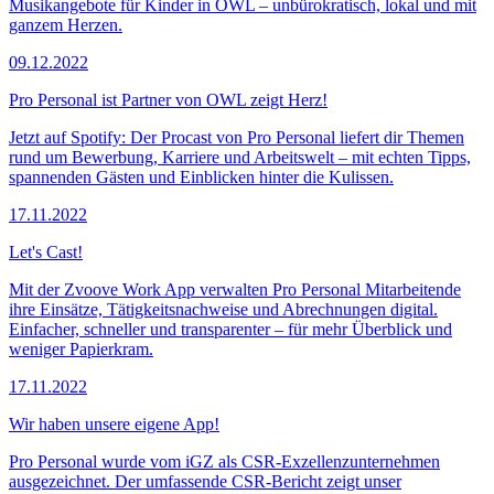
Musikangebote für Kinder in OWL – unbürokratisch, lokal und mit
ganzem Herzen.
09.12.2022
Pro Personal ist Partner von OWL zeigt Herz!
Jetzt auf Spotify: Der Procast von Pro Personal liefert dir Themen
rund um Bewerbung, Karriere und Arbeitswelt – mit echten Tipps,
spannenden Gästen und Einblicken hinter die Kulissen.
17.11.2022
Let's Cast!
Mit der Zvoove Work App verwalten Pro Personal Mitarbeitende
ihre Einsätze, Tätigkeitsnachweise und Abrechnungen digital.
Einfacher, schneller und transparenter – für mehr Überblick und
weniger Papierkram.
17.11.2022
Wir haben unsere eigene App!
Pro Personal wurde vom iGZ als CSR-Exzellenzunternehmen
ausgezeichnet. Der umfassende CSR-Bericht zeigt unser