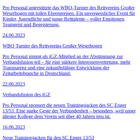
Pro Personal unterstützte das WBO-Turnier des Reitvereins Großer
Weserbogen mit tollen Ehrenpreisen. Ein unvergessliches Event für
Kinder, Jugendliche und junge Reittalente – voller Emotionen,
Teamgeist und Begeisterung.
24.06.2023
WBO Turnier des Reitvereins Großer Weserbogen
Pro Personal nimmt als iGZ-Mitglied an der Abstimmung zur
Verbandsfusion teil – für eine stärkere Interessenvertretung, mehr
Transparenz und eine zukunftsfähige Entwicklung der
Zeitarbeitsbranche in Deutschland.
22.06.2023
Verbandsfusion des iGZ
Pro Personal sponsert die neuen Trainingsjacken des SC Enger
13/53. Eine starke Geste der Verbundenheit – besonders, weil unser
ältester Kollege dem Verein seit über 40 Jahren treu ist.
16.06.2023
Neue Trainingsjacken für den SC Enger 13/53