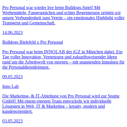
Pro Personal war wieder live beim Bulldogs-Spiel! Mit
Werbemitteln, Fangesprächen und echter Begeisterung zeigten wir
unsere Verbundenheit zum Verein – ein emotionales Highlight voller
Teamgeist und Gemeinschaft.
14.06.2023
Bulldogs Bielefeld x Pro Personal
Pro Personal war beim INNOLAB des iGZ in München dabei. Ein
Tag voller Innovation, Vernetzung und zukunftsweisender Ideen
rund um die Arbeitswelt von morgen – mit spannenden Impulsen für
die Personaldienstleistung.
09.05.2023
Inno Lab
Die Marketing- & IT-Abteilung von Pro Personal wird zur Snutig
GmbH! Mit einem eigenen Team entwickeln wir individuelle
Lösungen in Web, IT & Marketing – kreativ, modern und
kundenorientiert.
03.05.2023