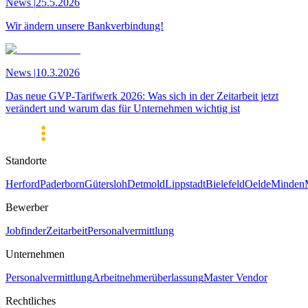
News
|
25.5.2026
Wir ändern unsere Bankverbindung!
News
|
10.3.2026
Das neue GVP-Tarifwerk 2026: Was sich in der Zeitarbeit jetzt
verändert und warum das für Unternehmen wichtig ist
Standorte
Herford
Paderborn
Gütersloh
Detmold
Lippstadt
Bielefeld
Oelde
Minden
Bewerber
Jobfinder
Zeitarbeit
Personalvermittlung
Unternehmen
Personalvermittlung
Arbeitnehmerüberlassung
Master Vendor
Rechtliches