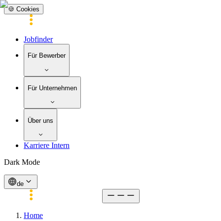
🍪 Cookies
Jobfinder
Für Bewerber
Für Unternehmen
Über uns
Karriere Intern
Dark Mode
de
Home