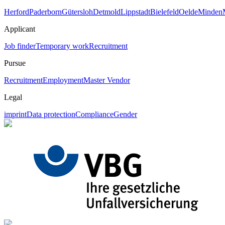
Herford
Paderborn
Gütersloh
Detmold
Lippstadt
Bielefeld
Oelde
Minden
Applicant
Job finder
Temporary work
Recruitment
Pursue
Recruitment
Employment
Master Vendor
Legal
imprint
Data protection
Compliance
Gender