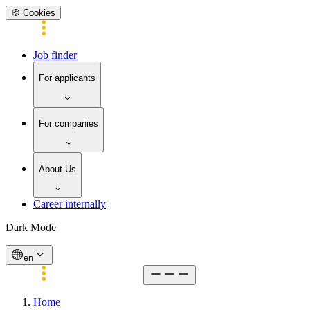
🍪 Cookies
Job finder
For applicants
For companies
About Us
Career internally
Dark Mode
en
Home