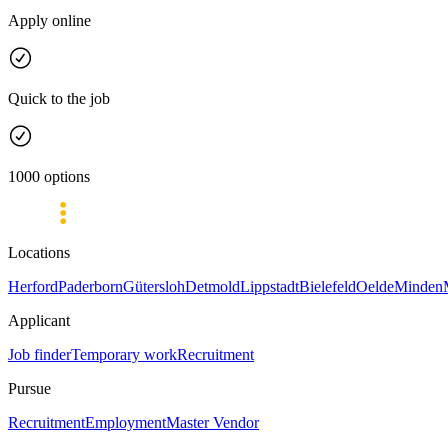
Apply online
Quick to the job
1000 options
Locations
Herford
Paderborn
Gütersloh
Detmold
Lippstadt
Bielefeld
Oelde
Minden
Applicant
Job finder
Temporary work
Recruitment
Pursue
Recruitment
Employment
Master Vendor