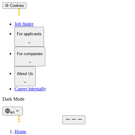
🍪 Cookies
Job finder
For applicants
For companies
About Us
Career internally
Dark Mode
en
Home