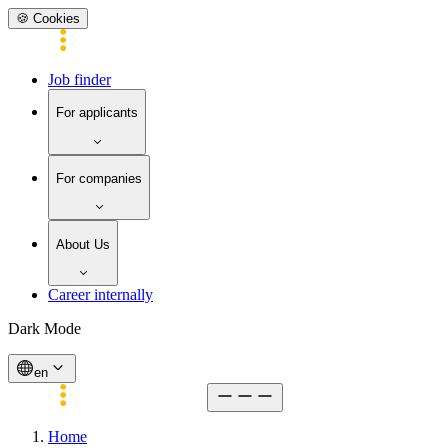
🍪 Cookies
Job finder
For applicants
For companies
About Us
Career internally
Dark Mode
en
Home