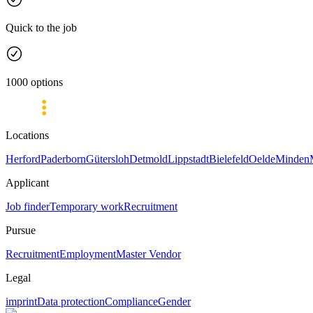
Quick to the job
1000 options
Locations
Herford
Paderborn
Gütersloh
Detmold
Lippstadt
Bielefeld
Oelde
Minden
Applicant
Job finder
Temporary work
Recruitment
Pursue
Recruitment
Employment
Master Vendor
Legal
imprint
Data protection
Compliance
Gender