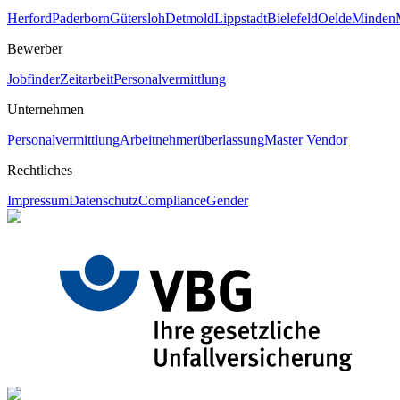
Herford
Paderborn
Gütersloh
Detmold
Lippstadt
Bielefeld
Oelde
Minden
Bewerber
Jobfinder
Zeitarbeit
Personalvermittlung
Unternehmen
Personalvermittlung
Arbeitnehmerüberlassung
Master Vendor
Rechtliches
Impressum
Datenschutz
Compliance
Gender