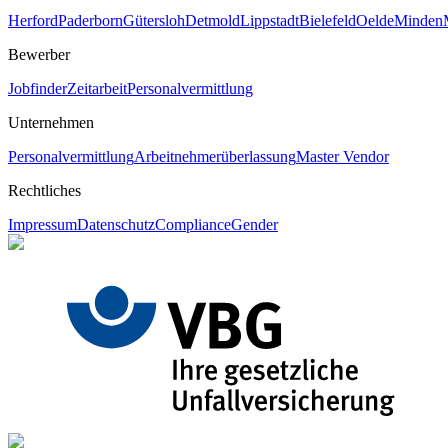
Herford
Paderborn
Gütersloh
Detmold
Lippstadt
Bielefeld
Oelde
Minden
Bewerber
Jobfinder
Zeitarbeit
Personalvermittlung
Unternehmen
Personalvermittlung
Arbeitnehmerüberlassung
Master Vendor
Rechtliches
Impressum
Datenschutz
Compliance
Gender