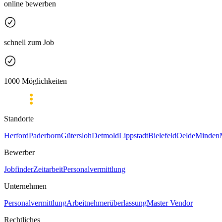
online bewerben
schnell zum Job
1000 Möglichkeiten
Standorte
Herford
Paderborn
Gütersloh
Detmold
Lippstadt
Bielefeld
Oelde
Minden
Bewerber
Jobfinder
Zeitarbeit
Personalvermittlung
Unternehmen
Personalvermittlung
Arbeitnehmerüberlassung
Master Vendor
Rechtliches