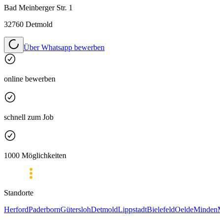
Bad Meinberger Str. 1
32760 Detmold
Über Whatsapp bewerben
online bewerben
schnell zum Job
1000 Möglichkeiten
Standorte
Herford
Paderborn
Gütersloh
Detmold
Lippstadt
Bielefeld
Oelde
Minden