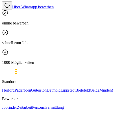
Über Whatsapp bewerben
online bewerben
schnell zum Job
1000 Möglichkeiten
Standorte
Herford
Paderborn
Gütersloh
Detmold
Lippstadt
Bielefeld
Oelde
Minden
Bewerber
Jobfinder
Zeitarbeit
Personalvermittlung