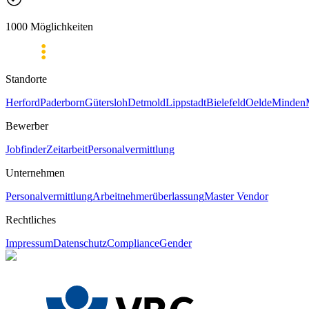
1000 Möglichkeiten
Standorte
Herford
Paderborn
Gütersloh
Detmold
Lippstadt
Bielefeld
Oelde
Minden
Bewerber
Jobfinder
Zeitarbeit
Personalvermittlung
Unternehmen
Personalvermittlung
Arbeitnehmerüberlassung
Master Vendor
Rechtliches
Impressum
Datenschutz
Compliance
Gender