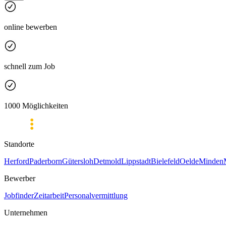
online bewerben
schnell zum Job
1000 Möglichkeiten
Standorte
Herford
Paderborn
Gütersloh
Detmold
Lippstadt
Bielefeld
Oelde
Minden
Bewerber
Jobfinder
Zeitarbeit
Personalvermittlung
Unternehmen