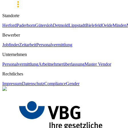
Standorte
Herford
Paderborn
Gütersloh
Detmold
Lippstadt
Bielefeld
Oelde
Minden
Bewerber
Jobfinder
Zeitarbeit
Personalvermittlung
Unternehmen
Personalvermittlung
Arbeitnehmerüberlassung
Master Vendor
Rechtliches
Impressum
Datenschutz
Compliance
Gender