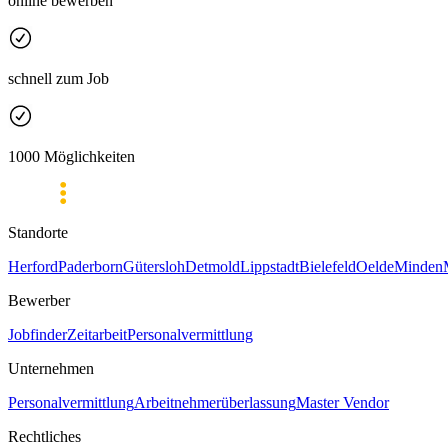
online bewerben
schnell zum Job
1000 Möglichkeiten
Standorte
Herford
Paderborn
Gütersloh
Detmold
Lippstadt
Bielefeld
Oelde
Minden
Bewerber
Jobfinder
Zeitarbeit
Personalvermittlung
Unternehmen
Personalvermittlung
Arbeitnehmerüberlassung
Master Vendor
Rechtliches