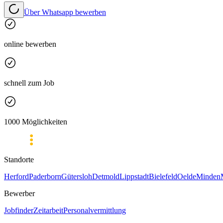
Über Whatsapp bewerben
online bewerben
schnell zum Job
1000 Möglichkeiten
Standorte
Herford
Paderborn
Gütersloh
Detmold
Lippstadt
Bielefeld
Oelde
Minden
Bewerber
Jobfinder
Zeitarbeit
Personalvermittlung