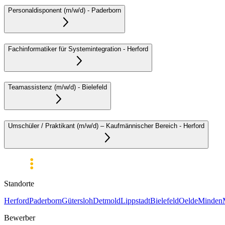
Personaldisponent (m/w/d)
-
Paderborn
Fachinformatiker für Systemintegration
-
Herford
Teamassistenz (m/w/d)
-
Bielefeld
Umschüler / Praktikant (m/w/d) – Kaufmännischer Bereich
-
Herford
Standorte
Herford
Paderborn
Gütersloh
Detmold
Lippstadt
Bielefeld
Oelde
Minden
Bewerber