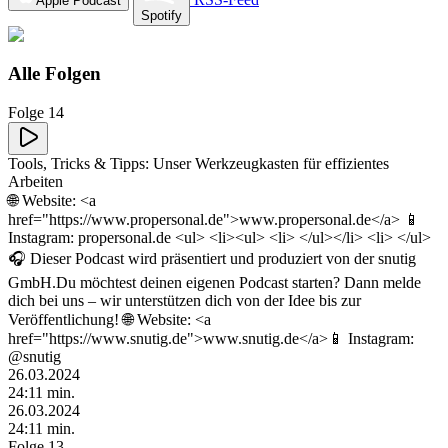
Apple Podcast
Spotify
Alle Folgen
Folge 14
Tools, Tricks & Tipps: Unser Werkzeugkasten für effizientes
Arbeiten
🌐 Website: <a
href="https://www.propersonal.de">www.propersonal.de</a> 📱
Instagram: propersonal.de <ul> <li><ul> <li> </ul></li> <li> </ul>
🎧 Dieser Podcast wird präsentiert und produziert von der snutig
GmbH.Du möchtest deinen eigenen Podcast starten? Dann melde
dich bei uns – wir unterstützen dich von der Idee bis zur
Veröffentlichung! 🌐 Website: <a
href="https://www.snutig.de">www.snutig.de</a>📱 Instagram:
@snutig
26.03.2024
24
:
11
min.
26.03.2024
24
:
11
min.
Folge 13