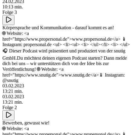
24.02.2023
10
:
13
min.
Folge 3
Körpersprache und Kommunikation - darauf kommt es an!
🌐 Website: <a
href="https://www.propersonal.de">www.propersonal.de</a> 📱
Instagram: propersonal.de <ul> <li><ul> <li> </ul></li> <li> </ul>
🎧 Dieser Podcast wird präsentiert und produziert von der snutig
GmbH.Du möchtest deinen eigenen Podcast starten? Dann melde
dich bei uns – wir unterstützen dich von der Idee bis zur
Veröffentlichung! 🌐 Website: <a
href="https://www.snutig.de">www.snutig.de</a>📱 Instagram:
@snutig
03.02.2023
13
:
21
min.
03.02.2023
13
:
21
min.
Folge 2
Bewerben, gewusst wie!
🌐 Website: <a
href="https://www.propersonal.de">www.propersonal.de</a> 📱