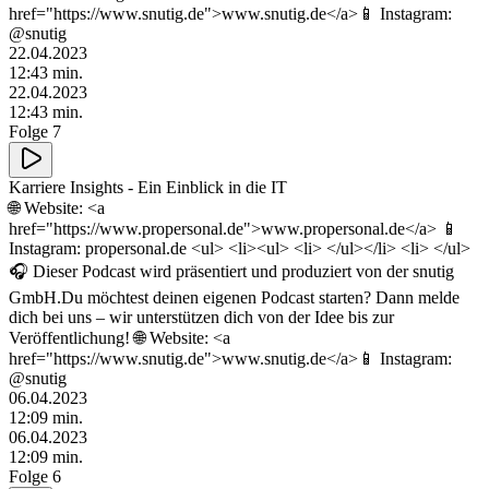
href="https://www.snutig.de">www.snutig.de</a>📱 Instagram:
@snutig
22.04.2023
12
:
43
min.
22.04.2023
12
:
43
min.
Folge 7
Karriere Insights - Ein Einblick in die IT
🌐 Website: <a
href="https://www.propersonal.de">www.propersonal.de</a> 📱
Instagram: propersonal.de <ul> <li><ul> <li> </ul></li> <li> </ul>
🎧 Dieser Podcast wird präsentiert und produziert von der snutig
GmbH.Du möchtest deinen eigenen Podcast starten? Dann melde
dich bei uns – wir unterstützen dich von der Idee bis zur
Veröffentlichung! 🌐 Website: <a
href="https://www.snutig.de">www.snutig.de</a>📱 Instagram:
@snutig
06.04.2023
12
:
09
min.
06.04.2023
12
:
09
min.
Folge 6