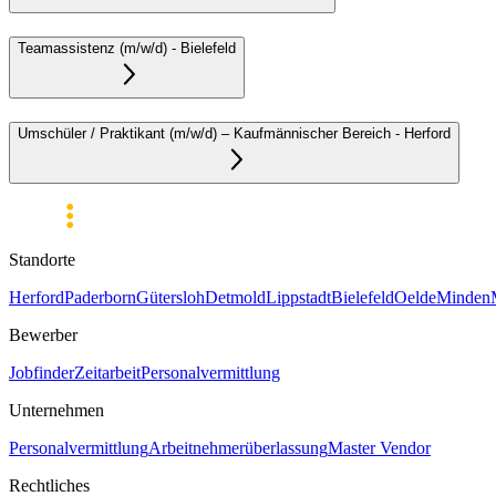
Teamassistenz (m/w/d)
-
Bielefeld
Umschüler / Praktikant (m/w/d) – Kaufmännischer Bereich
-
Herford
Standorte
Herford
Paderborn
Gütersloh
Detmold
Lippstadt
Bielefeld
Oelde
Minden
Bewerber
Jobfinder
Zeitarbeit
Personalvermittlung
Unternehmen
Personalvermittlung
Arbeitnehmerüberlassung
Master Vendor
Rechtliches