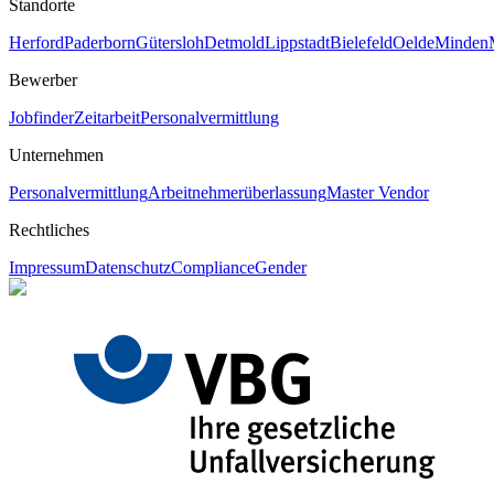
Standorte
Herford
Paderborn
Gütersloh
Detmold
Lippstadt
Bielefeld
Oelde
Minden
Bewerber
Jobfinder
Zeitarbeit
Personalvermittlung
Unternehmen
Personalvermittlung
Arbeitnehmerüberlassung
Master Vendor
Rechtliches
Impressum
Datenschutz
Compliance
Gender