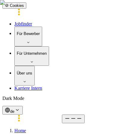
🍪 Cookies
Jobfinder
Für Bewerber
Für Unternehmen
Über uns
Karriere Intern
Dark Mode
de
Home