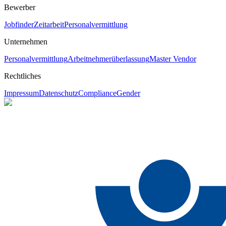
Bewerber
Jobfinder
Zeitarbeit
Personalvermittlung
Unternehmen
Personalvermittlung
Arbeitnehmerüberlassung
Master Vendor
Rechtliches
Impressum
Datenschutz
Compliance
Gender