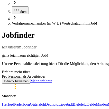
More
Verfahrensmechaniker (m W D) Wertschatzung Im Job!
Jobfinder
Mit unserem Jobfinder
ganz leicht zum
richtigen
Job!
Unsere Personaldienstleistung bietet Dir die Möglichkeit, den Arbeits
Erfahre mehr über
Pro Personal als Arbeitgeber
Mehr erfahren
Initiativ bewerben
Standorte
Herford
Paderborn
Gütersloh
Detmold
Lippstadt
Bielefeld
Oelde
Minden