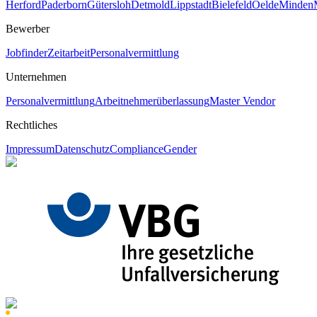
Herford
Paderborn
Gütersloh
Detmold
Lippstadt
Bielefeld
Oelde
Minden
Bewerber
Jobfinder
Zeitarbeit
Personalvermittlung
Unternehmen
Personalvermittlung
Arbeitnehmerüberlassung
Master Vendor
Rechtliches
Impressum
Datenschutz
Compliance
Gender