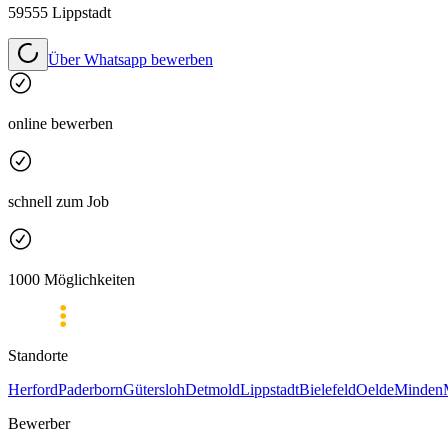
59555 Lippstadt
Über Whatsapp bewerben
online bewerben
schnell zum Job
1000 Möglichkeiten
Standorte
Herford
Paderborn
Gütersloh
Detmold
Lippstadt
Bielefeld
Oelde
Minden
Bewerber