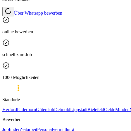
Über Whatsapp bewerben
online bewerben
schnell zum Job
1000 Möglichkeiten
Standorte
Herford
Paderborn
Gütersloh
Detmold
Lippstadt
Bielefeld
Oelde
Minden
Bewerber
Jobfinder
Zeitarbeit
Personalvermittlung