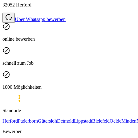
32052 Herford
Über Whatsapp bewerben
online bewerben
schnell zum Job
1000 Möglichkeiten
Standorte
Herford
Paderborn
Gütersloh
Detmold
Lippstadt
Bielefeld
Oelde
Minden
Bewerber