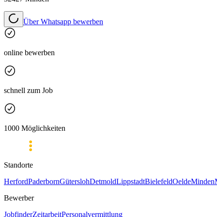
Über Whatsapp bewerben
online bewerben
schnell zum Job
1000 Möglichkeiten
Standorte
Herford
Paderborn
Gütersloh
Detmold
Lippstadt
Bielefeld
Oelde
Minden
Bewerber
Jobfinder
Zeitarbeit
Personalvermittlung