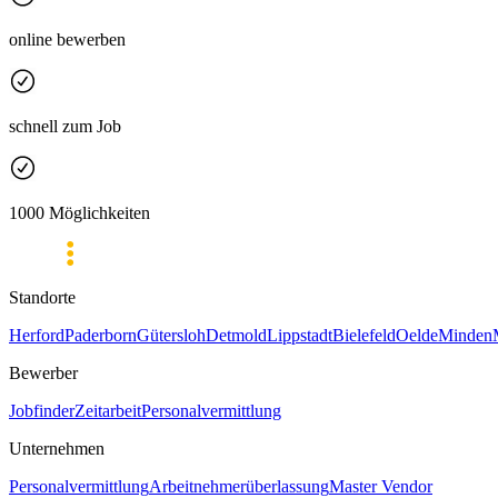
online bewerben
schnell zum Job
1000 Möglichkeiten
Standorte
Herford
Paderborn
Gütersloh
Detmold
Lippstadt
Bielefeld
Oelde
Minden
Bewerber
Jobfinder
Zeitarbeit
Personalvermittlung
Unternehmen
Personalvermittlung
Arbeitnehmerüberlassung
Master Vendor