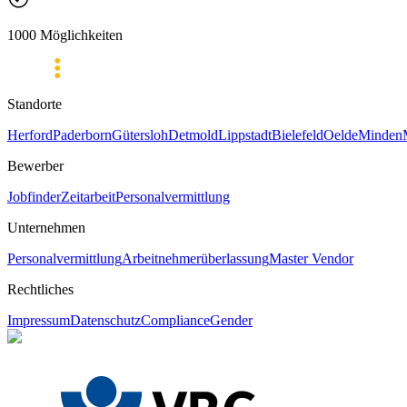
1000 Möglichkeiten
Standorte
Herford
Paderborn
Gütersloh
Detmold
Lippstadt
Bielefeld
Oelde
Minden
Bewerber
Jobfinder
Zeitarbeit
Personalvermittlung
Unternehmen
Personalvermittlung
Arbeitnehmerüberlassung
Master Vendor
Rechtliches
Impressum
Datenschutz
Compliance
Gender