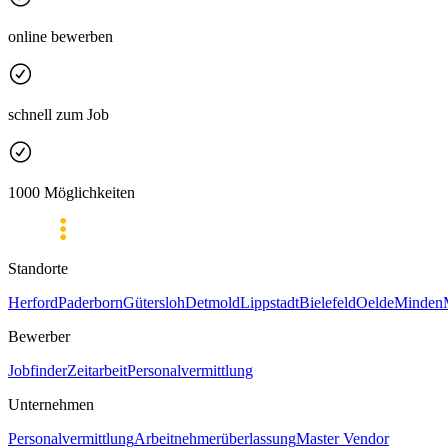
online bewerben
schnell zum Job
1000 Möglichkeiten
Standorte
Herford
Paderborn
Gütersloh
Detmold
Lippstadt
Bielefeld
Oelde
Minden
Bewerber
Jobfinder
Zeitarbeit
Personalvermittlung
Unternehmen
Personalvermittlung
Arbeitnehmerüberlassung
Master Vendor