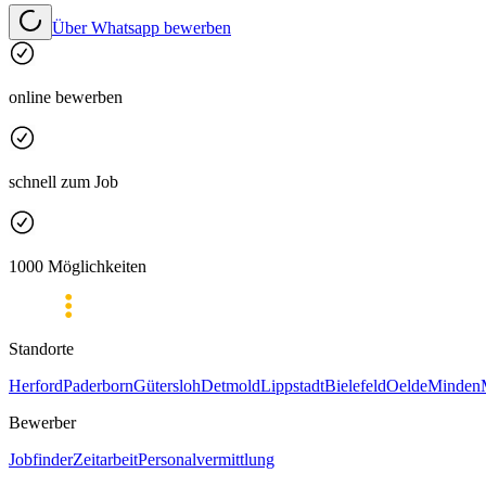
Über Whatsapp bewerben
online bewerben
schnell zum Job
1000 Möglichkeiten
Standorte
Herford
Paderborn
Gütersloh
Detmold
Lippstadt
Bielefeld
Oelde
Minden
Bewerber
Jobfinder
Zeitarbeit
Personalvermittlung