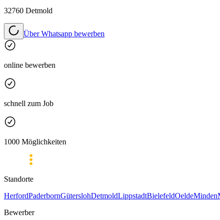
32760 Detmold
Über Whatsapp bewerben
online bewerben
schnell zum Job
1000 Möglichkeiten
Standorte
Herford
Paderborn
Gütersloh
Detmold
Lippstadt
Bielefeld
Oelde
Minden
Bewerber