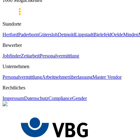
1000 Möglichkeiten
Standorte
Herford
Paderborn
Gütersloh
Detmold
Lippstadt
Bielefeld
Oelde
Minden
Bewerber
Jobfinder
Zeitarbeit
Personalvermittlung
Unternehmen
Personalvermittlung
Arbeitnehmerüberlassung
Master Vendor
Rechtliches
Impressum
Datenschutz
Compliance
Gender