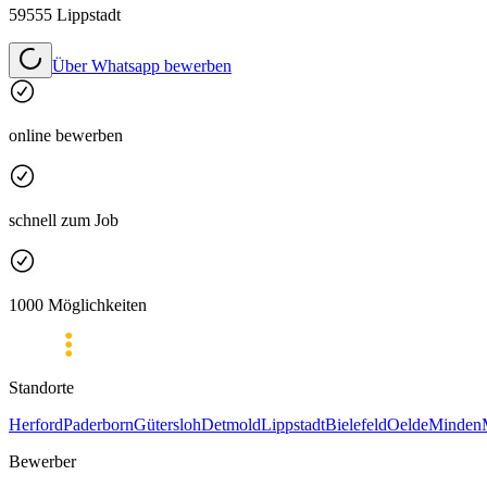
59555 Lippstadt
Über Whatsapp bewerben
online bewerben
schnell zum Job
1000 Möglichkeiten
Standorte
Herford
Paderborn
Gütersloh
Detmold
Lippstadt
Bielefeld
Oelde
Minden
Bewerber