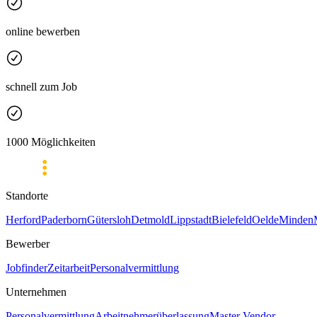
online bewerben
schnell zum Job
1000 Möglichkeiten
Standorte
Herford
Paderborn
Gütersloh
Detmold
Lippstadt
Bielefeld
Oelde
Minden
Bewerber
Jobfinder
Zeitarbeit
Personalvermittlung
Unternehmen
Personalvermittlung
Arbeitnehmerüberlassung
Master Vendor