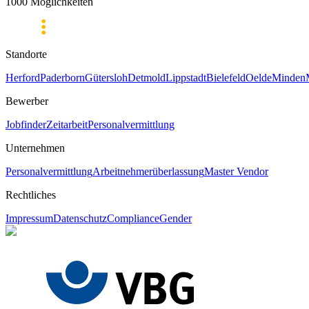
1000 Möglichkeiten
Standorte
Herford
Paderborn
Gütersloh
Detmold
Lippstadt
Bielefeld
Oelde
Minden
Bewerber
Jobfinder
Zeitarbeit
Personalvermittlung
Unternehmen
Personalvermittlung
Arbeitnehmerüberlassung
Master Vendor
Rechtliches
Impressum
Datenschutz
Compliance
Gender