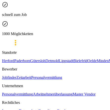
schnell zum Job
1000 Möglichkeiten
Standorte
Herford
Paderborn
Gütersloh
Detmold
Lippstadt
Bielefeld
Oelde
Minden
Bewerber
Jobfinder
Zeitarbeit
Personalvermittlung
Unternehmen
Personalvermittlung
Arbeitnehmerüberlassung
Master Vendor
Rechtliches