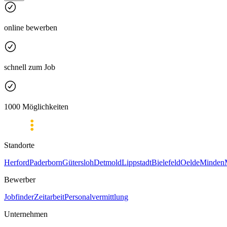
online bewerben
schnell zum Job
1000 Möglichkeiten
Standorte
Herford
Paderborn
Gütersloh
Detmold
Lippstadt
Bielefeld
Oelde
Minden
Bewerber
Jobfinder
Zeitarbeit
Personalvermittlung
Unternehmen