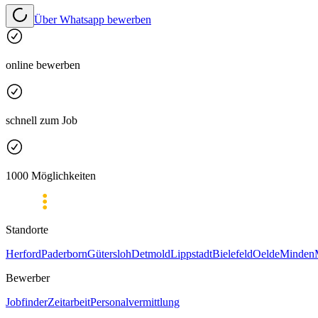
Über Whatsapp bewerben
online bewerben
schnell zum Job
1000 Möglichkeiten
Standorte
Herford
Paderborn
Gütersloh
Detmold
Lippstadt
Bielefeld
Oelde
Minden
Bewerber
Jobfinder
Zeitarbeit
Personalvermittlung