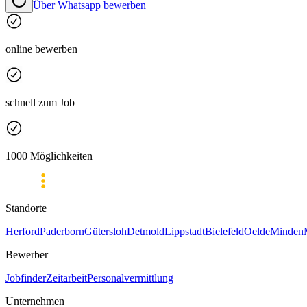
Über Whatsapp bewerben
online bewerben
schnell zum Job
1000 Möglichkeiten
Standorte
Herford
Paderborn
Gütersloh
Detmold
Lippstadt
Bielefeld
Oelde
Minden
Bewerber
Jobfinder
Zeitarbeit
Personalvermittlung
Unternehmen