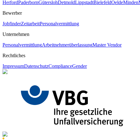
Herford
Paderborn
Gütersloh
Detmold
Lippstadt
Bielefeld
Oelde
Minden
Bewerber
Jobfinder
Zeitarbeit
Personalvermittlung
Unternehmen
Personalvermittlung
Arbeitnehmerüberlassung
Master Vendor
Rechtliches
Impressum
Datenschutz
Compliance
Gender