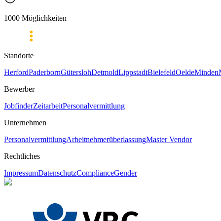
1000 Möglichkeiten
Standorte
Herford
Paderborn
Gütersloh
Detmold
Lippstadt
Bielefeld
Oelde
Minden
Bewerber
Jobfinder
Zeitarbeit
Personalvermittlung
Unternehmen
Personalvermittlung
Arbeitnehmerüberlassung
Master Vendor
Rechtliches
Impressum
Datenschutz
Compliance
Gender