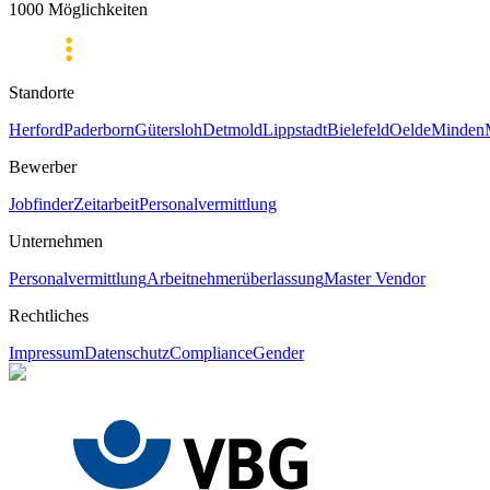
1000 Möglichkeiten
Standorte
Herford
Paderborn
Gütersloh
Detmold
Lippstadt
Bielefeld
Oelde
Minden
Bewerber
Jobfinder
Zeitarbeit
Personalvermittlung
Unternehmen
Personalvermittlung
Arbeitnehmerüberlassung
Master Vendor
Rechtliches
Impressum
Datenschutz
Compliance
Gender