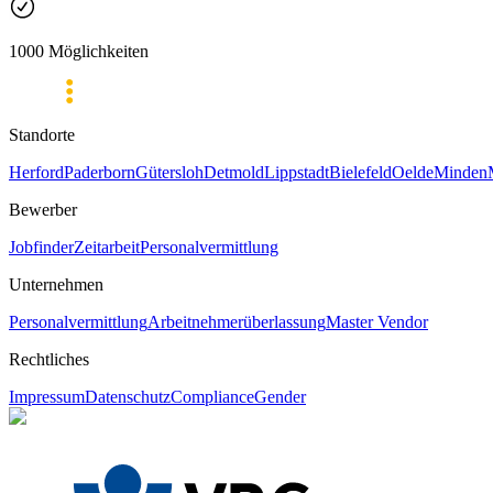
1000 Möglichkeiten
Standorte
Herford
Paderborn
Gütersloh
Detmold
Lippstadt
Bielefeld
Oelde
Minden
Bewerber
Jobfinder
Zeitarbeit
Personalvermittlung
Unternehmen
Personalvermittlung
Arbeitnehmerüberlassung
Master Vendor
Rechtliches
Impressum
Datenschutz
Compliance
Gender