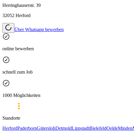
Herringhauserstr. 39
32052 Herford
Über Whatsapp bewerben
online bewerben
schnell zum Job
1000 Möglichkeiten
Standorte
Herford
Paderborn
Gütersloh
Detmold
Lippstadt
Bielefeld
Oelde
Minden