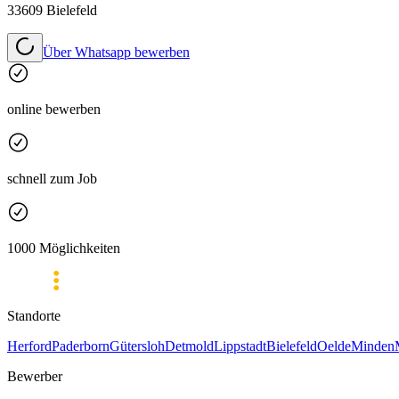
33609 Bielefeld
Über Whatsapp bewerben
online bewerben
schnell zum Job
1000 Möglichkeiten
Standorte
Herford
Paderborn
Gütersloh
Detmold
Lippstadt
Bielefeld
Oelde
Minden
Bewerber