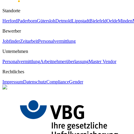
Standorte
Herford
Paderborn
Gütersloh
Detmold
Lippstadt
Bielefeld
Oelde
Minden
Bewerber
Jobfinder
Zeitarbeit
Personalvermittlung
Unternehmen
Personalvermittlung
Arbeitnehmerüberlassung
Master Vendor
Rechtliches
Impressum
Datenschutz
Compliance
Gender