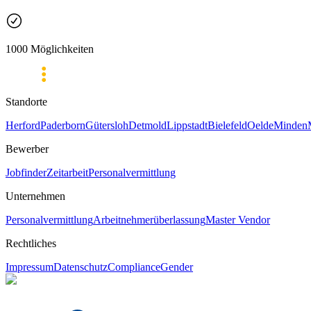
1000 Möglichkeiten
Standorte
Herford
Paderborn
Gütersloh
Detmold
Lippstadt
Bielefeld
Oelde
Minden
Bewerber
Jobfinder
Zeitarbeit
Personalvermittlung
Unternehmen
Personalvermittlung
Arbeitnehmerüberlassung
Master Vendor
Rechtliches
Impressum
Datenschutz
Compliance
Gender